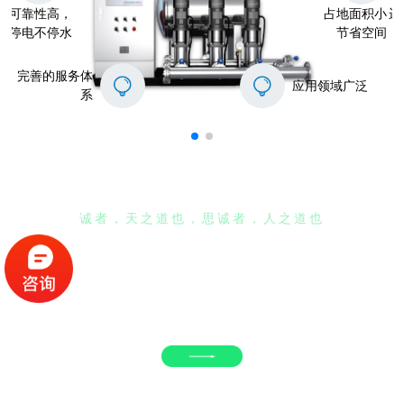
可靠性高，
占地面积小，
运
停电不停水
节省空间
完善的服务体
应用领域广泛
系
关于我们
诚者，天之道也，思诚者，人之道也
山西富邦给水暖通设备有限公司成立于2010年，专业从事******、节能、
高可靠性的供水设备、供热机组的生产、销售、安装及售后服务。公司目
前经营的项目有：YQGF（X）智能（叠压）无负压给水设备、YQGH变
频恒压成套给水设备、YQZR智能直连供热机组、YQHR******换热机组。
公司产品广泛服务于高层建筑、工矿企业、党政机关、科研院所等国民生
产、生活的各个领域；