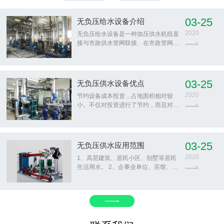
03-25
无负压给水设备介绍
2020
无负压给水设备是一种加压供水机组直
接与市政供水管网联接、在市政管网剩
余压力基础上串联叠压供水而确保市政
管网压力不小于设定保护压力（可以是
相对压力的0压力，小于0压力时称为负
压）的二次加压供水设备。
03-25
无负压供水设备优点
2020
节约设备成本投资，占地面积相对较
小。不仅对投资进行了节约，而且对自
来水管网中一次供水压力进行充分利
用。可以采用在加压泵选择进行适当减
小，促使设备的成本投入得到节约。
03-25
无负压供水应用范围
2020
1、高层建筑、居民小区、别墅等居民
生活用水。 2、企事业单位、宾馆、写
字楼、百货商场，大型桑拿浴、医院、
学校，体育馆，高尔夫球场，机场等场
所的日常用水。